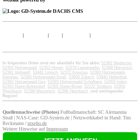
Sitemap
|
Impressum
|
AGB
|
Datenschutz
|
© 1998 - 2026 GD-
System.de
In folgenden Orten sind wir ebenfalls für Sie aktiv:
52382 Niederzier
,
52393 Hürtgenwald
,
52353 Hoven
,
52379 Langerwehe
,
52388 Nörvenich
,
52391 Vettweiß
,
52441 Linnich
,
52372 Kreuzau
,
52393 Hürtgenwald-
Kleinhau
,
52393 Hürtgenwald-Straß
,
53909 Zülpich
,
53940 Hellenthal
,
52393 Hürtgenwald-Gey
,
52393 Hürtgenwald-Schafberg
,
52459 Inden
,
52353 Düren-Birkesdorf
,
52355 Düren-Birgel
,
52222 Stolberg
,
53359
Rheinbach
,
52399 Merzenich
,
52396 Heimbach
,
und umliegender
Region!
Quellennachweise (Photos)
Fußballmanschaft: SC Alemannia
Straß | NAS-Case: GD-System.de | Netzwerkkabel in Hand: Tim
Reckmann /
pixelio.de
Weitere Hinweise auf
Impressum