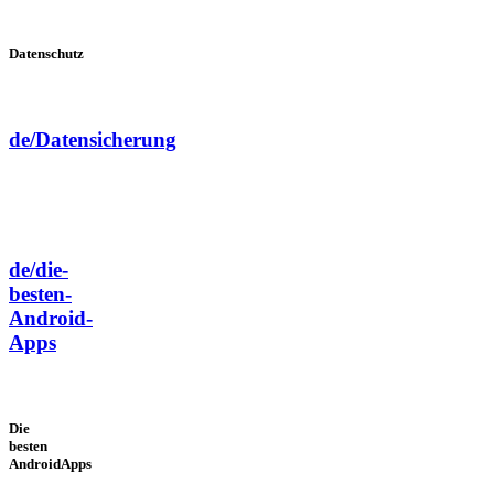
Datenschutz
de/Datensicherung
de/die-
besten-
Android-
Apps
Die
besten
AndroidApps