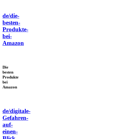
de/die-
besten-
Produkte-
bei-
Amazon
Die
besten
Produkte
bei
Amazon
de/digitale-
Gefahren-
auf-
einen-
Blick