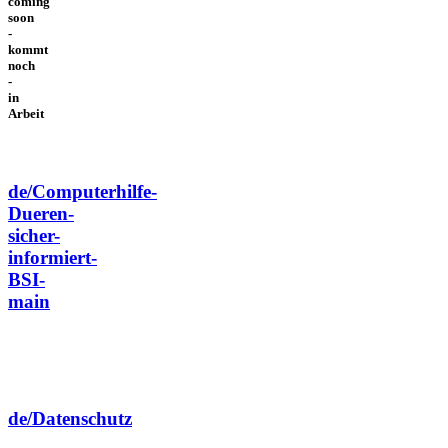
coming
soon
-
kommt
noch
-
in
Arbeit
de/Computerhilfe-
Dueren-
sicher-
informiert-
BSI-
main
de/Datenschutz