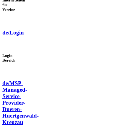
Internetseiten
für
Vereine
de/Login
Login
Bereich
de/MSP-
Managed-
Service-
Provider-
Dueren-
Huertgenwald-
Kreuzau