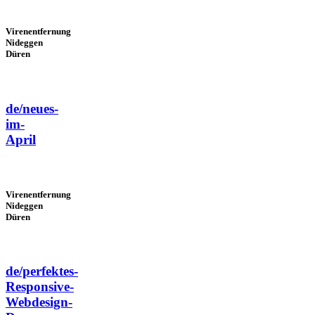
Virenentfernung
Nideggen
Düren
de/neues-
im-
April
Virenentfernung
Nideggen
Düren
de/perfektes-
Responsive-
Webdesign-