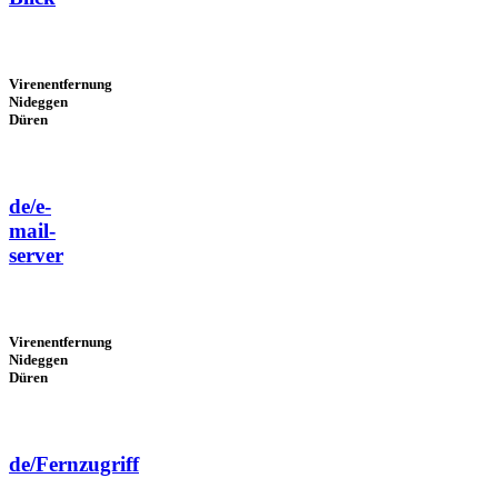
Virenentfernung
Nideggen
Düren
de/e-
mail-
server
Virenentfernung
Nideggen
Düren
de/Fernzugriff