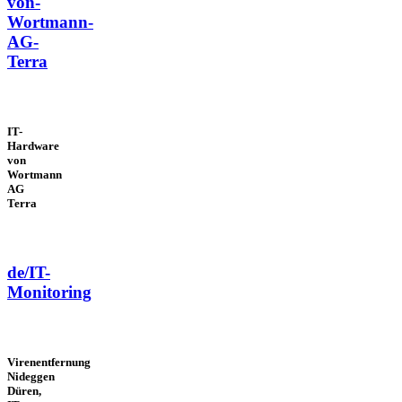
von-
Wortmann-
AG-
Terra
IT-
Hardware
von
Wortmann
AG
Terra
de/IT-
Monitoring
Virenentfernung
Nideggen
Düren,