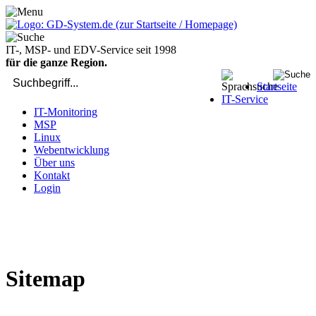
IT-, MSP- und EDV-Service seit 1998
für die ganze Region.
Startseite
IT-Service
IT-Monitoring
MSP
Linux
Webentwicklung
Über uns
Kontakt
Login
bei Computer-Problemen - DIREKT die Profis rufen: 02429 909-
904
Sitemap