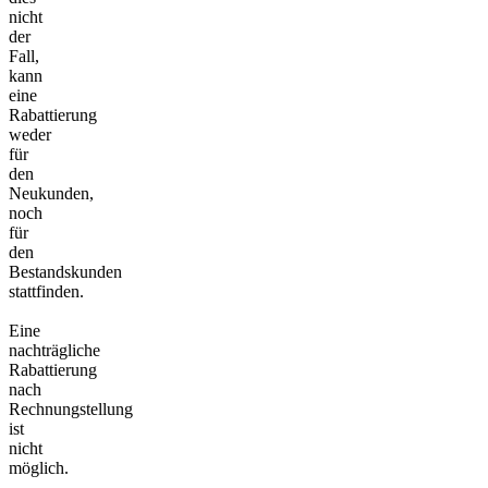
nicht
der
Fall,
kann
eine
Rabattierung
weder
für
den
Neukunden,
noch
für
den
Bestandskunden
stattfinden.
Eine
nachträgliche
Rabattierung
nach
Rechnungstellung
ist
nicht
möglich.