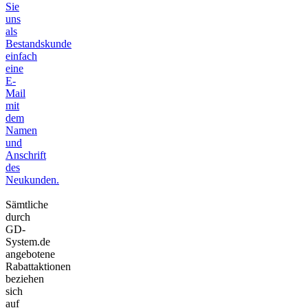
Sie
uns
als
Bestandskunde
einfach
eine
E-
Mail
mit
dem
Namen
und
Anschrift
des
Neukunden.
Sämtliche
durch
GD-
System.de
angebotene
Rabattaktionen
beziehen
sich
auf