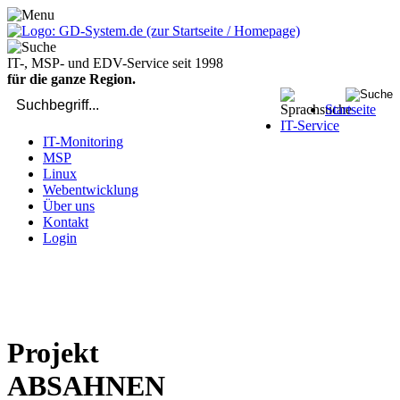
IT-, MSP- und EDV-Service seit 1998
für die ganze Region.
Startseite
IT-Service
IT-Monitoring
MSP
Linux
Webentwicklung
Über uns
Kontakt
Login
bei Computer-Problemen - DIREKT die Profis rufen: 02429 909-
904
Projekt
ABSAHNEN