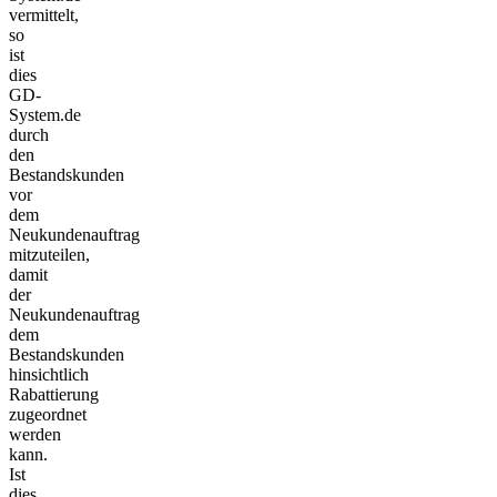
vermittelt,
so
ist
dies
GD-
System.de
durch
den
Bestandskunden
vor
dem
Neukundenauftrag
mitzuteilen,
damit
der
Neukundenauftrag
dem
Bestandskunden
hinsichtlich
Rabattierung
zugeordnet
werden
kann.
Ist
dies